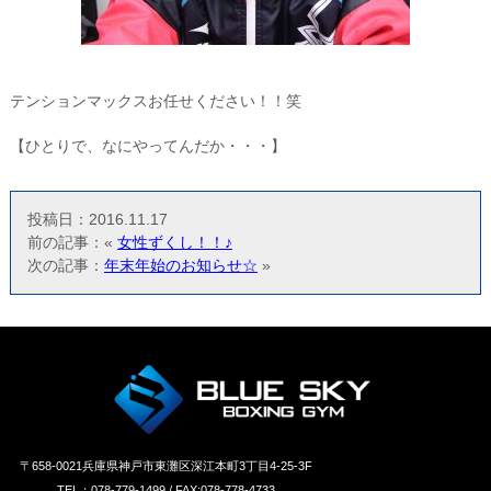
テンションマックスお任せください！！笑
【ひとりで、なにやってんだか・・・】
投稿日：2016.11.17
前の記事：«
女性ずくし！！♪
次の記事：
年末年始のお知らせ☆
»
〒658‐0021兵庫県神戸市東灘区深江本町3丁目4-25-3F
TEL：078-779-1499 / FAX:078-778-4733