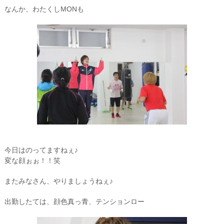
なんか、わたくしMONも
今日はのってますねぇ♪
変な顔ぉぉ！！笑
またみなさん、やりましょうねぇ♪
出勤したては、顔色真っ青、テンションロー