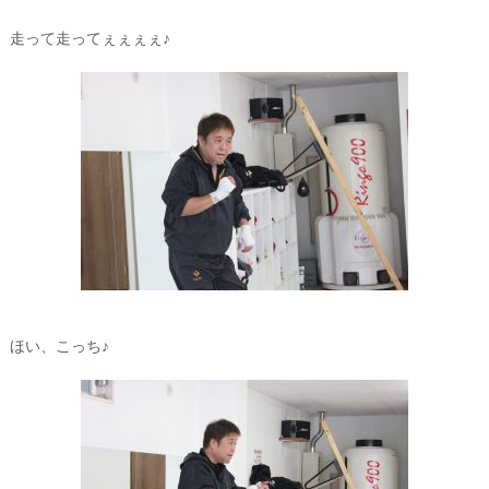
走って走ってぇぇぇぇ♪
ほい、こっち♪