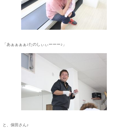
「あぁぁぁぁ♪たのしぃぃーーー♪」
と、保田さん♪