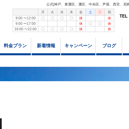
公式|神戸、東灘区、灘区、中央区、芦屋、西宮、尼
月
火
水
木
金
土
日
祝
TEL
9:00 〜12:00
〇
〇
〇
〇
休
休
9:00 〜17:00
休
〇
〇
休
16:00 〜22:00
〇
〇
〇
〇
休
休
料金プラン
新着情報
キャンペーン
ブログ