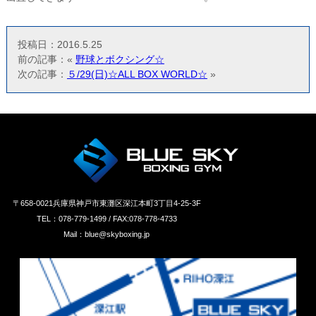
投稿日：2016.5.25
前の記事：«
野球とボクシング☆
次の記事：
５/29(日)☆ALL BOX WORLD☆
»
〒658‐0021兵庫県神戸市東灘区深江本町3丁目4-25-3F
TEL：078-779-1499 / FAX:078-778-4733
Mail：blue@skyboxing.jp