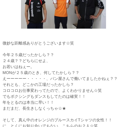
微妙な距離感ありがとうございます☆笑
今年２５歳だったかしら？？
２４歳？？どちらにせよ、
お若いはねぇー。
MONが２５歳のとき、何してたかしら？？
えーーーーー・・・・・、パン屋さんで働いてましたかねぇ？？
それとも、どこかの工場だったかしら？
コロコロお仕事変わってたので、よくわかりません☆笑
でもボクシングもダンスもしてたのは確実！！
年をとるのは本当に早い！！
まだまだ、長生きしなくっちゃ☆★
そして、真ん中のオレンジのブルースカイTシャツの女性！！
に、とくにお知り合いでもない、こちらのお２人☆笑