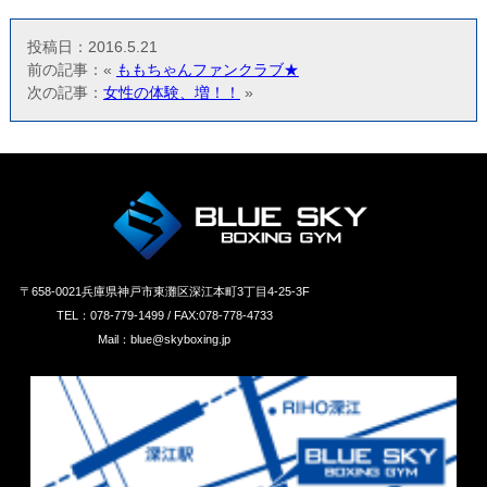
投稿日：2016.5.21
前の記事：«
ももちゃんファンクラブ★
次の記事：
女性の体験、増！！
»
〒658‐0021兵庫県神戸市東灘区深江本町3丁目4-25-3F
TEL：078-779-1499 / FAX:078-778-4733
Mail：blue@skyboxing.jp