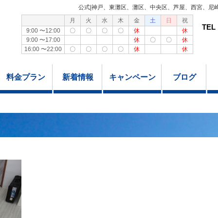
公式|神戸、東灘区、灘区、中央区、芦屋、西宮、尼
月
火
水
木
金
土
日
祝
TEL
9:00 〜12:00
〇
〇
〇
〇
休
休
9:00 〜17:00
休
〇
〇
休
16:00 〜22:00
〇
〇
〇
〇
休
休
料金プラン
新着情報
キャンペーン
ブログ