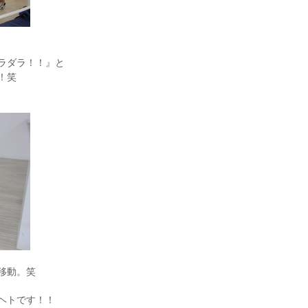
ラダラ！！』と
！笑
移動。笑
ヘトです！！