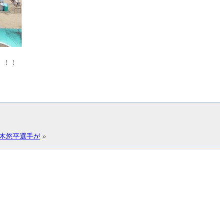
！！！
木悠平選手が
»