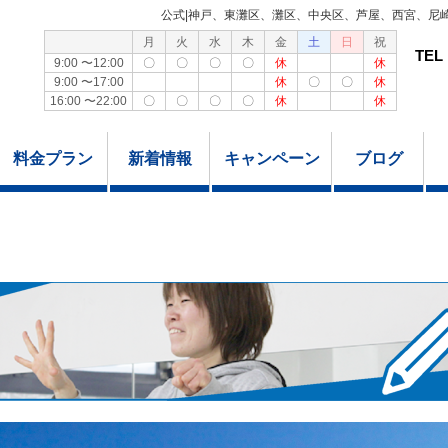
公式|神戸、東灘区、灘区、中央区、芦屋、西宮、尼
月
火
水
木
金
土
日
祝
TEL
9:00 〜12:00
〇
〇
〇
〇
休
休
9:00 〜17:00
休
〇
〇
休
16:00 〜22:00
〇
〇
〇
〇
休
休
料金プラン
新着情報
キャンペーン
ブログ