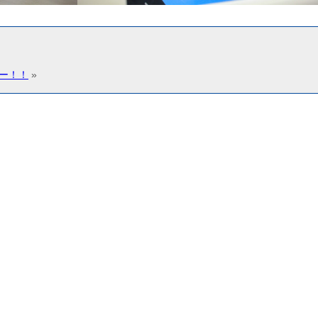
ー！！
»