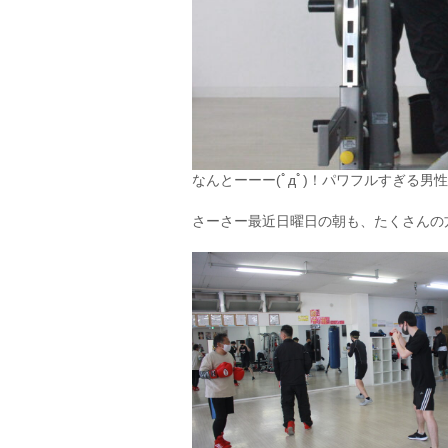
なんとーーー(ﾟдﾟ)！パワフルすぎる
さーさー最近日曜日の朝も、たくさんの