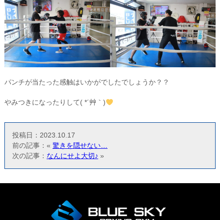
パンチが当たった感触はいかがでしたでしょうか？？
やみつきになったりして( *´艸｀)
投稿日：2023.10.17
前の記事：«
驚きを隠せない…
次の記事：
なんにせよ大切♪
»