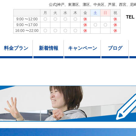
公式|神戸、東灘区、灘区、中央区、芦屋、西宮、尼
月
火
水
木
金
土
日
祝
TEL
9:00 〜12:00
〇
〇
〇
〇
休
休
9:00 〜17:00
休
〇
〇
休
16:00 〜22:00
〇
〇
〇
〇
休
休
料金プラン
新着情報
キャンペーン
ブログ