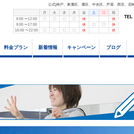
公式|神戸、東灘区、灘区、中央区、芦屋、西宮、尼
月
火
水
木
金
土
日
祝
TEL
9:00 〜12:00
〇
〇
〇
〇
休
休
9:00 〜17:00
休
〇
〇
休
16:00 〜22:00
〇
〇
〇
〇
休
休
料金プラン
新着情報
キャンペーン
ブログ