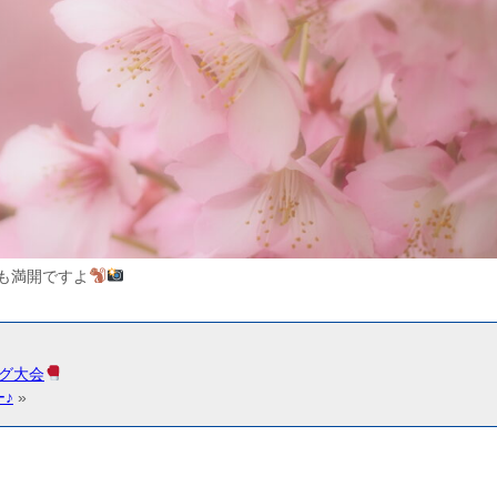
も満開ですよ
グ大会
♪
»