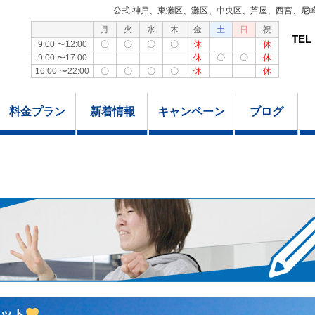
公式|神戸、東灘区、灘区、中央区、芦屋、西宮、尼
月
火
水
木
金
土
日
祝
TEL
9:00 〜12:00
〇
〇
〇
〇
休
休
9:00 〜17:00
休
〇
〇
休
16:00 〜22:00
〇
〇
〇
〇
休
休
料金プラン
新着情報
キャンペーン
ブログ
ット