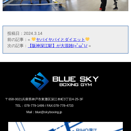
投稿日：2024.3.14
前の記事：«
ヤバイヤバイとダイエット
次の記事：
【阪神深江駅】が大混雑(=ﾟωﾟ)ﾉ
»
〒658‐0021兵庫県神戸市東灘区深江本町3丁目4-25-3F
TEL：078-779-1499 / FAX:078-778-4733
Mail：blue@skyboxing.jp